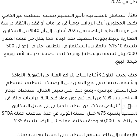
طن في 2024.
ثالثاً، المخاطر الاقتصادية: تأخير التسليم بسبب التنظيف غير الكافي
يكلف المطورين آلاف الريالات يومياً في غرامات أو فقدان الثقة. دراسة
من غرفة التجارة الرياضية في 2025 أشارت إلى أن 40% من الشكاوى
العقارية ترتبط بجودة التنظيف بعد البناء، مما يقلل من قيمة العقار
بنسبة 10-15%. بالمقابل، الاستثمار في تنظيف احترافي (حوالي 500-
2000 ريال لشقة متوسطة) يوفر تكاليف الصيانة طويلة الأمد ويرفع
قيمة البيع.
كيف يحدث التلوث؟ أثناء البناء، يتراكم الغبار في التهوية، النوافذ،
والأسقف، بينما تبقى بقع الدهان على الأرضيات. التنظيف المنتظم –
قبل السكن مباشرة – يمنع ذلك. على سبيل المثال، استخدام البخار
الساخن يزيل 99% من الجراثيم دون مواد كيميائية. دراسات حالة: في
مشروع “الرياض جيت”، أدى تنظيف احترافي إلى تقليل الشكاوى
الصحية بنسبة 75% خلال السنة الأولى. في جدة، ساعدت حملة SFDA
في تنظيف 50,000 وحدة سكنية، مما حسّن الرضا بنسبة 85%.
بالإضافة إلى ذلك، يساهم التنظيف في الاستدامة؛ فالخدمات