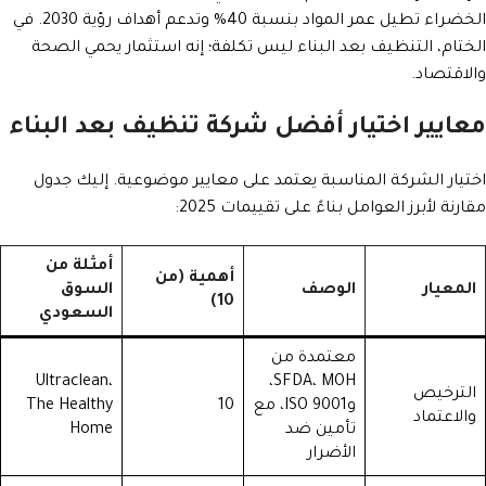
الخضراء تطيل عمر المواد بنسبة 40% وتدعم أهداف رؤية 2030. في
الختام، التنظيف بعد البناء ليس تكلفة؛ إنه استثمار يحمي الصحة
والاقتصاد.
معايير اختيار أفضل شركة تنظيف بعد البناء
اختيار الشركة المناسبة يعتمد على معايير موضوعية. إليك جدول
مقارنة لأبرز العوامل بناءً على تقييمات 2025:
أمثلة من
أهمية (من
المعيار
الوصف
السوق
10)
السعودي
معتمدة من
Ultraclean،
SFDA، MOH،
الترخيص
وISO 9001، مع
10
The Healthy
والاعتماد
تأمين ضد
Home
الأضرار