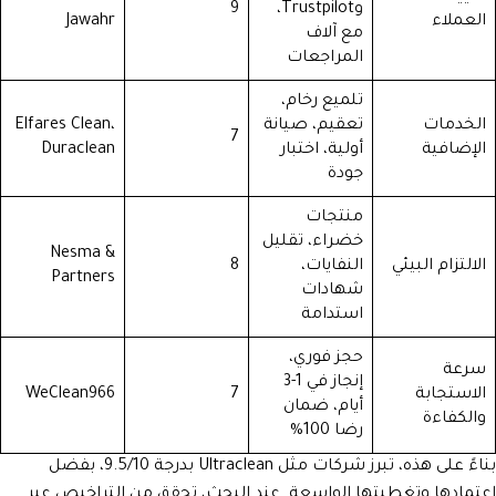
وTrustpilot،
9
العملاء
Jawahr
مع آلاف
المراجعات
تلميع رخام،
الخدمات
تعقيم، صيانة
Elfares Clean،
7
الإضافية
أولية، اختبار
Duraclean
جودة
منتجات
خضراء، تقليل
Nesma &
الالتزام البيئي
النفايات،
8
Partners
شهادات
استدامة
حجز فوري،
سرعة
إنجاز في 1-3
الاستجابة
7
WeClean966
أيام، ضمان
والكفاءة
رضا 100%
بناءً على هذه، تبرز شركات مثل Ultraclean بدرجة 9.5/10، بفضل
اعتمادها وتغطيتها الواسعة. عند البحث، تحقق من التراخيص عبر