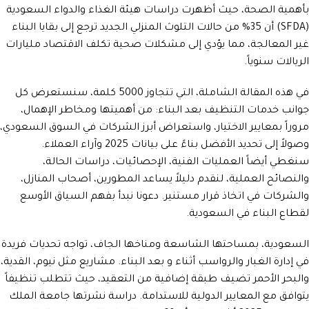
بأهمية الصحة، حيث أظهرت دراسات هيئة الغذاء والدواء السعودية
(SFDA) أن 35% من حالات التلوث المنزلي الجديد ترجع إلى بقايا البناء
غير المعالجة، مما يؤدي إلى مشكلات صحية تكلف الاقتصاد مليارات
الريالات سنوياً.
في هذه المقالة الشاملة، التي تتجاوز 5000 كلمة، سنستعرض كل
جوانب خدمات التنظيف بعد البناء: من أهميتها ومخاطر الإهمال،
مروراً بمعايير الاختيار، واستعراض أبرز الشركات في السوق السعودي،
وصولاً إلى تحديد الأفضل بناءً على بيانات 2025 وآراء العملاء.
سنغطي أيضاً العمليات الفنية، الإحصائيات، دراسات الحالة،
والنصائح العملية، لنقدم دليلاً يساعد المطورين، أصحاب المنازل،
والشركات في اتخاذ قرار مستنير. دعونا نبدأ بفهم السياق الأوسع
لقطاع البناء في السعودية.
السعودية، بمساحتها الشاسعة ومناخها الجاف، تواجه تحديات فريدة
في إدارة الغبار والرواسب أثناء و بعد البناء. مشاريع مثل نيوم، القدية،
والبحر الأحمر تضيف طبقة إضافية من التعقيد، حيث تتطلب تنظيفاً
يتوافق مع المعايير الدولية للاستدامة. دراسة نشرتها جامعة الملك