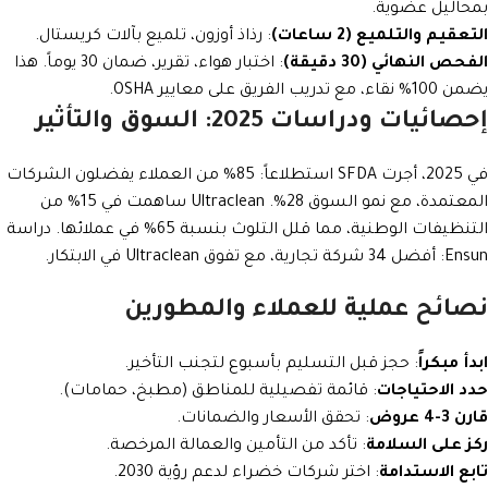
بمحاليل عضوية.
التعقيم والتلميع (2 ساعات)
: رذاذ أوزون، تلميع بآلات كريستال.
الفحص النهائي (30 دقيقة)
: اختبار هواء، تقرير، ضمان 30 يوماً. هذا
يضمن 100% نقاء، مع تدريب الفريق على معايير OSHA.
إحصائيات ودراسات 2025: السوق والتأثير
في 2025، أجرت SFDA استطلاعاً: 85% من العملاء يفضلون الشركات
المعتمدة، مع نمو السوق 28%. Ultraclean ساهمت في 15% من
التنظيفات الوطنية، مما قلل التلوث بنسبة 65% في عملائها. دراسة
Ensun: أفضل 34 شركة تجارية، مع تفوق Ultraclean في الابتكار.
نصائح عملية للعملاء والمطورين
ابدأ مبكراً
: حجز قبل التسليم بأسبوع لتجنب التأخير.
حدد الاحتياجات
: قائمة تفصيلية للمناطق (مطبخ، حمامات).
قارن 3-4 عروض
: تحقق الأسعار والضمانات.
ركز على السلامة
: تأكد من التأمين والعمالة المرخصة.
تابع الاستدامة
: اختر شركات خضراء لدعم رؤية 2030.