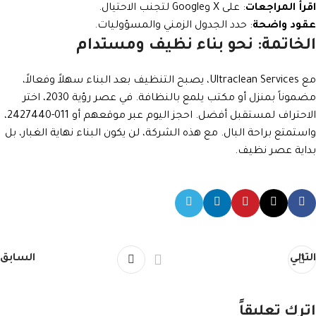
اقرأ المراجعات
: على X وGoogle لتجنب الاحتيال.
عقود واضحة
: حدد الجدول الزمني والمسؤوليات.
الخاتمة: نحو بناء نظيف ومستدام
مع Ultraclean Services، يصبح التنظيف بعد البناء سهلاً وفعالاً،
مضموناً بمنزل أو مكتب يلمع بالنظافة. في عصر رؤية 2030، اختر
الاحتراف لمستقبل أفضل. احجز اليوم عبر موقعهم أو 011-2427440،
واستمتع براحة البال. مع هذه الشركة، لن يكون البناء نهاية الغبار، بل
بداية عصر نظيف.
التالي
السابق
اترك تعليقاً