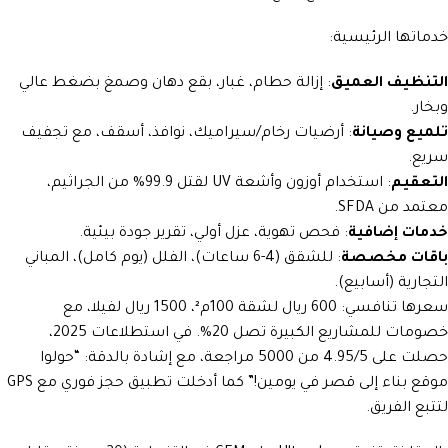
خدماتها الرئيسية:
التنظيف العميق
: إزالة حطام، غبار، بقع دهان وصمغ بضغط عالي
وبخار.
تلميع وصيانة
: أرضيات رخام/سيراميك، نوافذ، أسقف، مع تجفيف
سريع.
التعقيم
: استخدام أوزون وأشعة UV لقتل 99.9% من الجراثيم،
معتمد من SFDA.
خدمات إضافية
: فحص تهوية، عزل أولي، تقرير جودة بيئية.
باقات مخصصة
: للشقق (4-6 ساعات)، الفلل (يوم كامل)، المباني
التجارية (أسابيع).
سعرها تنافسي: 600 ريال لشقة 100م²، 1500 ريال لفيلا، مع
خصومات للمشاريع الكبيرة تصل 20%. في استطلاعات 2025،
حصلت على 4.95/5 من 5000 مراجعة، مع إشادة بالدقة: “حولوا
موقع بناء إلى قصر في يومين!” كما أدخلت تطبيق حجز فوري مع GPS
لتتبع الفريق.