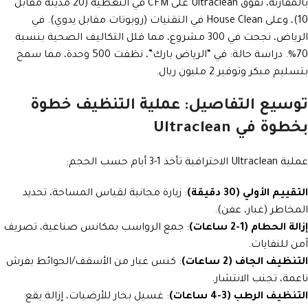
بالمقارنة، تفوق Ultraclean على CFM في التغطية (20 مدينة مقابل
10)، وعلى House Clean في التقنيات (روبوتات مقابل يدوي). في
الرياض، نجحت في 300 مشروع، مما قلل التكاليف الصحية بنسبة
70%. دراسة حالة: في “الرياض بارك”، نظفت 500 وحدة، مما سمح
بتسليم مبكر وتوفير 2 مليون ريال.
توسيع التفاصيل: عملية التنظيف خطوة
بخطوة في Ultraclean
عملية Ultraclean الاحترافية تأخذ 1-3 أيام حسب الحجم:
التقييم الأولي (30 دقيقة)
: زيارة مجانية لقياس المساحة، تحديد
المخاطر (غبار، عفن).
إزالة الحطام (1-2 ساعات)
: جمع الرواسب بمكانس صناعية، تصريف
آمن للنفايات.
التنظيف الجاف (2 ساعات)
: كنس غبار من الأسقف/الحوائط بفرش
ناعمة، تجنب الانتشار.
التنظيف الرطب (3-4 ساعات)
: غسيل بخار للأرضيات، إزالة بقع