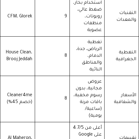
استخدام بخار،
ضغط عالي،
التقنيات
روبوتات،
9
CFM، Glorek
والمعدات
منظفات
عضوية
تغطية
الرياض، جدة،
التغطية
House Clean،
الدمام،
8
الجغرافية
Brooj Jeddah
والمناطق
النائية
عروض
مجانية، بدون
الأسعار
رسوم مخفية،
Cleaner4me
8
والشفافية
باقات مرنة
(خصم 45%)
(ساعية/
يومية)
أعلى من 4.7/5
على Google
تقييمات
Al Maheron،