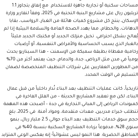
مساحات سكنية أو تجارية جاهزة للاستخدام. مع إنفاق يتجاوز 1.1
تريليون ريال على مشاريع البنية التحتية في 2025، وفقاً لتقارير وزارة
الإسكان، ينتج كل مشروع كميات هائلة من الغبار، الرواسب، بقايا
الدهانات، والحطام، مما يهدد الصحة العامة والسلامة البيئية إذا لم
يُعالج بشكل احترافي. تخيل منزلك الجديد أو مكتبك الجديد مليئاً
بالغبار الذي يسبب الحساسية والأمراض التنفسية، أو أرضيات
رخامية مغطاة بطبقة سميكة من الإسمنت – هذا السيناريو يحدث
يومياً في مدن مثل الرياض، جدة، والدمام، حيث يعتمد أكثر من 70%
من المطورين العقاريين على شركات التنظيف المتخصصة لضمان
التسليم في الوقت المحدد.
تاريخياً، كانت عمليات التنظيف بعد البناء تُدار داخلياً من قبل عمال
البناء، لكن مع تعقيد المشاريع الحديثة – من الفلل الفاخرة في
كمبوندات الرياض إلى المباني التجارية في جدة – أصبحت هذه المهمة
تتطلب خبراء مدربين، معدات متقدمة، ومواد آمنة. في 2025، بلغ
حجم سوق خدمات التنظيف بعد البناء حوالي 2.5 مليار ريال، بنمو
سنوي 28%، مدفوعاً بزيادة المشاريع السكنية بنسبة 40% في
المناطق الحضرية. هذا النمو ليس عشوائياً؛ إنه يعكس الوعي المتزايد