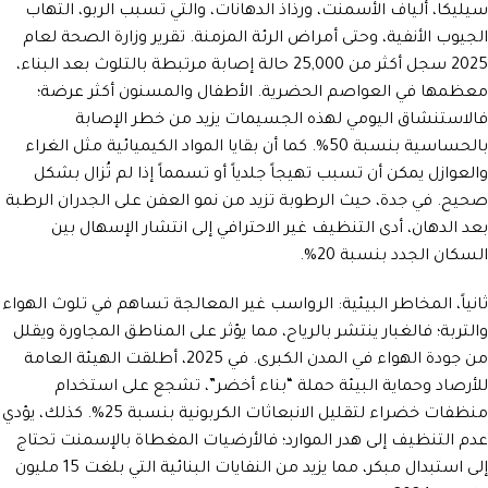
سيليكا، ألياف الأسمنت، ورذاذ الدهانات، والتي تسبب الربو، التهاب
الجيوب الأنفية، وحتى أمراض الرئة المزمنة. تقرير وزارة الصحة لعام
2025 سجل أكثر من 25,000 حالة إصابة مرتبطة بالتلوث بعد البناء،
معظمها في العواصم الحضرية. الأطفال والمسنون أكثر عرضة؛
فالاستنشاق اليومي لهذه الجسيمات يزيد من خطر الإصابة
بالحساسية بنسبة 50%. كما أن بقايا المواد الكيميائية مثل الغراء
والعوازل يمكن أن تسبب تهيجاً جلدياً أو تسمماً إذا لم تُزال بشكل
صحيح. في جدة، حيث الرطوبة تزيد من نمو العفن على الجدران الرطبة
بعد الدهان، أدى التنظيف غير الاحترافي إلى انتشار الإسهال بين
السكان الجدد بنسبة 20%.
ثانياً، المخاطر البيئية: الرواسب غير المعالجة تساهم في تلوث الهواء
والتربة؛ فالغبار ينتشر بالرياح، مما يؤثر على المناطق المجاورة ويقلل
من جودة الهواء في المدن الكبرى. في 2025، أطلقت الهيئة العامة
للأرصاد وحماية البيئة حملة “بناء أخضر”، تشجع على استخدام
منظفات خضراء لتقليل الانبعاثات الكربونية بنسبة 25%. كذلك، يؤدي
عدم التنظيف إلى هدر الموارد؛ فالأرضيات المغطاة بالإسمنت تحتاج
إلى استبدال مبكر، مما يزيد من النفايات البنائية التي بلغت 15 مليون