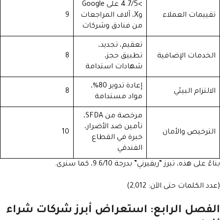
>4.7/5 على Google
تقييمات العملاء
وX، آلاف المراجعات
9
من فنادق وشركات
تعقيم، تجديد،
الخدمات الإضافية
تطبيق حجز،
8
شهادات استدامة
إعادة تدوير 80%،
الالتزام البيئي
8
مواد مستدامة
مرخصة من SFDA،
تأمين ضد الأضرار،
الترخيص والأمان
10
خبرة في القطاع
الفندقي
بناءً على هذه، تبرز “ريفيرني” بدرجة 9.6/10، كما سنرى.
(عدد الكلمات حتى الآن: 2,012)
الفصل الرابع: استعراض أبرز شركات شراء