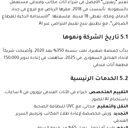
تُعتبر “ريفيرني” الأفضل في شراء أثاث مكاتب وفندقي مستعمل
بالسعودية. تأسست في 2018، مقرها الرياض مع فروع في جدة،
الدمام، ومكة، تغطي 18 مدينة. فلسفتها: “الاستدامة الذكية للقطاع
الضيافي”، مع تطبيق يتيح تقييم افتراضي عبر AI.
5.1 تاريخ الشركة ونموها
بدأت كمنصة صغيرة، نمت بنسبة 350% بعد 2020، وأصبحت شريكاً
لاتحاد الفنادق السعودي. في 2025، ساهمت في إعادة تدوير 150,000
قطعة أثاث فندقي.
5.2 الخدمات الرئيسية
التقييم المتخصص
: خبراء في الأثاث الفندقي يزورون في 6 ساعات،
باستخدام AI للصور.
النقل والتعقيم
: مجاني، مع UVC للنظافة الصحية.
التجديد
: ورش مخصصة لإعادة طلاء المكاتب وترميم السرير
الفندقي.