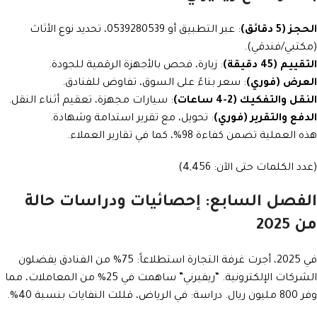
الحجز (5 دقائق)
: عبر التطبيق أو 0539280539، تحديد نوع الأثاث
(مكتبي/فندقي).
التقييم (45 دقيقة)
: زيارة، فحص بالأجهزة الرقمية للجودة.
العرض (فوري)
: سعر بناءً على السوق، تفاوض للفنادق.
النقل والتفكيك (2-4 ساعات)
: سيارات مجهزة، تعقيم أثناء النقل.
الدفع والتقرير (فوري)
: تحويل، مع تقرير استدامة وشهادة.
هذه العملية تضمن كفاءة 98%، كما في تقارير العملاء.
(عدد الكلمات حتى الآن: 4,456)
الفصل السابع: إحصائيات ودراسات حالة
من 2025
في 2025، أجرت غرفة التجارة استطلاعاً: 75% من الفنادق يفضلون
الشركات الإلكترونية. “ريفيرني” ساهمت في 25% من المعاملات، مما
وفر 800 مليون ريال. دراسة: في الرياض، قللت النفايات بنسبة 40%.