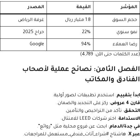
المؤشر
القيمة
المصدر
حجم السوق
1.8 مليار ريال
غرفة الرياض
نمو سنوي
22%
حراج 2025
رضا العملاء
94%
Google
(عدد الكلمات حتى الآن: 4,789)
الفصل الثامن: نصائح عملية لأصحاب
الفنادق والمكاتب
ابدأ بتقييم
: استخدم تطبيقات لصور أولية.
قارن 4 عروض
: ركز على التجديد والضمان.
التحقق
: تأكد من التراخيص والتأمين.
الاستدامة
: اختر شركات LEED للامتثال.
في جدة/الدمام
: ابحث عن فروع محلية مثل “روائع”.
عبر X
: هاشتاج #شراء_أثاث_فندقي_مستعمل للمراجعات.