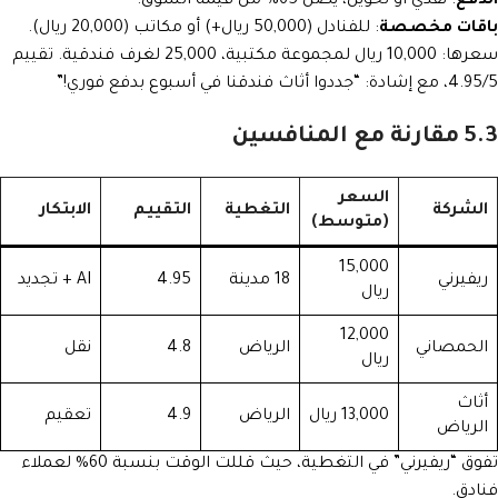
الدفع
: نقدي أو تحويل، يصل 65% من قيمة السوق.
باقات مخصصة
: للفنادل (50,000 ريال+) أو مكاتب (20,000 ريال).
سعرها: 10,000 ريال لمجموعة مكتبية، 25,000 لغرف فندقية. تقييم
4.95/5، مع إشادة: “جددوا أثاث فندقنا في أسبوع بدفع فوري!”
5.3 مقارنة مع المنافسين
السعر
الشركة
التغطية
التقييم
الابتكار
(متوسط)
15,000
ريفيرني
18 مدينة
4.95
AI + تجديد
ريال
12,000
الحمصاني
الرياض
4.8
نقل
ريال
أثاث
13,000 ريال
الرياض
4.9
تعقيم
الرياض
تفوق “ريفيرني” في التغطية، حيث قللت الوقت بنسبة 60% لعملاء
فنادق.