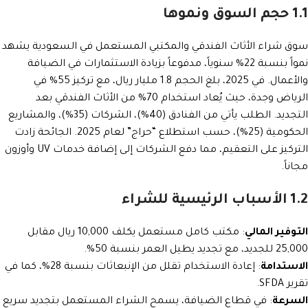
1.1 حجم السوق ونموها
سوق شراء الأثاث الفندقي والمكتبي المستعمل في السعودية يشهد
نمواً بنسبة 22% سنوياً، مدفوعاً بزيادة الاستثمارات في الضيافة
والأعمال. في 2025، بلغ الحجم 1.8 مليار ريال، مع تركيز 55% في
الرياض وجدة، حيث يُعاد استخدام 70% من الأثاث الفندقي بعد
التجديد. الطلب يأتي من الفنادق (40%)، الشركات (35%)، والمشاريع
الحكومية (25%)، حسب استطلاع “حراج” لعام 2025. الجائحة زادت
التركيز على التعقيم، مما دفع الشركات إلى إضافة خدمات UV وأوزون
مجاناً.
1.2 الأسباب الرئيسية للشراء
التوفير المالي
: مكتب كامل مستعمل يكلف 10,000 ريال مقابل
25,000 للجديد، مع تجديد يطيل العمر بنسبة 50%.
الاستدامة
: إعادة الاستخدام تقلل من الإنبعاثات بنسبة 28%، كما في
تقرير SFDA.
السرعة
: في قطاع الضيافة، يسمح الشراء المستعمل بتجديد سريع