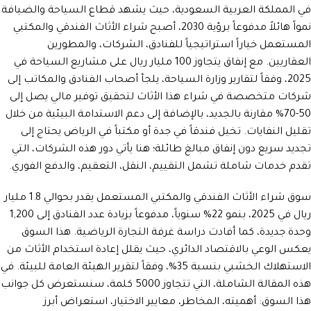
في المملكة العربية السعودية، حيث يشهد قطاع السياحة والضيافة
نمواً هائلاً مدفوعاً برؤية 2030، أصبح شراء الأثاث الفندقي والمكتبي
المستعمل خياراً استراتيجياً للفنادق، الشركات، والمطورين
العقاريين. مع إنفاق يتجاوز 100 مليار ريال على مشاريع السياحة في
2025، وفقاً لتقارير وزارة السياحة، يلجأ أصحاب الفنادق والمكاتب إلى
شركات متخصصة في شراء هذا الأثاث لتحقيق توفير مالي يصل إلى
50-70% مقارنة بالجديد، بالإضافة إلى دعم الاستدامة البيئية من خلال
تقليل النفايات. تخيل فندقاً في جدة أو مكتباً في الرياض يحتاج إلى
تجديد سريع دون إنفاق مبالغ طائلة؛ هنا يأتي دور هذه الشركات، التي
تقدم خدمات شاملة تشمل التقييم، النقل، التعقيم، والدفع الفوري.
سوق شراء الأثاث الفندقي والمكتبي المستعمل يقدر بحوالي 1.8 مليار
ريال في 2025، بنمو 22% سنوياً، مدفوعاً بزيادة عدد الفنادق إلى 1,200
وحدة جديدة، كما أفادت دراسة غرفة التجارة الرياضية. هذا السوق
يعكس الوعي بالاقتصاد الدائري، حيث يقلل إعادة استخدام الأثاث من
الاستهلاك الخشبي بنسبة 35%، وفقاً لتقرير الهيئة العامة للبيئة. في
هذه المقالة الشاملة، التي تتجاوز 5000 كلمة، سنستعرض كل جوانب
هذا السوق: أهميته، المخاطر، معايير الاختيار، استعراض أبرز