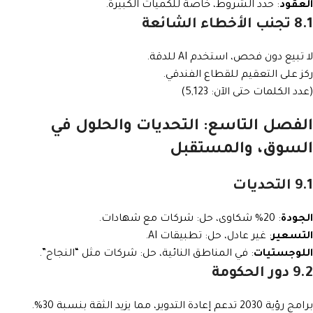
العقود
: حدد الشروط، خاصة للكميات الكبيرة.
8.1 تجنب الأخطاء الشائعة
لا تبيع دون فحص، استخدم AI للدقة.
ركز على التعقيم للقطاع الفندقي.
(عدد الكلمات حتى الآن: 5,123)
الفصل التاسع: التحديات والحلول في
السوق، والمستقبل
9.1 التحديات
الجودة
: 20% شكاوى، حل: شركات مع شهادات.
التسعير
: غير عادل، حل: تطبيقات AI.
اللوجستيات
: في المناطق النائية، حل: شركات مثل “النجاح”.
9.2 دور الحكومة
برامج رؤية 2030 تدعم إعادة التدوير، مما يزيد الثقة بنسبة 30%.