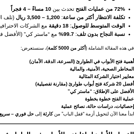
72% من عمليات الفتح
تحدث بين
10 مساءً – 4 فجراً
تكلفة الانتظار أكثر من ساعة
:
1,200 – 3,500 ريال
(تلف ال
الوقت المتوسط للوصول
:
18 دقيقة
مع الشركات الاحترافي
نسبة النجاح بدون تلف
:
99.7%
مع “ماستر كي” (الأفضل ف
في هذه المقالة الشاملة (
أكثر من 5000 كلمة
)، سنستعرض:
أهمية فتح الأبواب في الطوارئ (السرعة، الدقة، الأمان)
المخاطر الصحية، الأمنية، والمالية
معايير اختيار الشركة المثالية
أفضل 20 شركة فتح أبواب طوارئ (مقارنة تفصيلية)
الأفضل على الإطلاق: “ماستر كي”
عملية الفتح خطوة بخطوة
إحصائيات، دراسات حالة، نصائح عملية
ابدأ معنا الآن لتحويل أزمة “قفل الباب” من
كارثة
إلى
حل فوري – سريع،