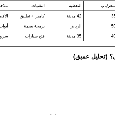
سعر/باب
التغطية
التقنيات
ملاح
3
42 مدينة
كاميرا + تطبيق
الأف
5
الرياض
برمجة بصمة
أبواب
4
35 مدينة
فتح سيارات
سريع
؟ (تحليل عميق)