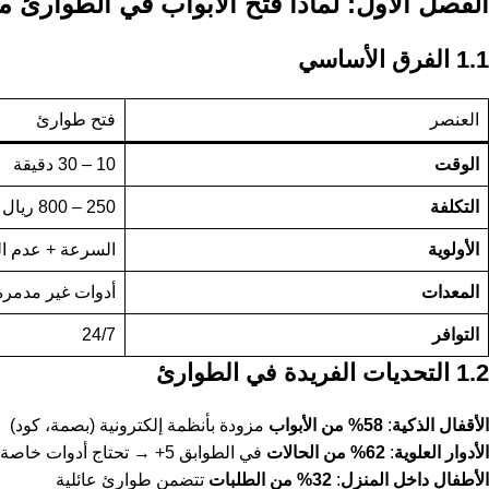
الفصل الأول: لماذا فتح الأبواب في الطوارئ 
1.1 الفرق الأساسي
العنصر
فتح طوارئ
الوقت
10 – 30 دقيقة
التكلفة
250 – 800 ريال
الأولوية
السرعة + عدم ال
المعدات
أدوات غير مدمرة،
التوافر
24/7
1.2 التحديات الفريدة في الطوارئ
الأقفال الذكية
:
58% من الأبواب
مزودة بأنظمة إلكترونية (بصمة، كود)
الأدوار العلوية
:
62% من الحالات
في الطوابق 5+ → تحتاج أدوات خاصة
الأطفال داخل المنزل
:
32% من الطلبات
تتضمن طوارئ عائلية