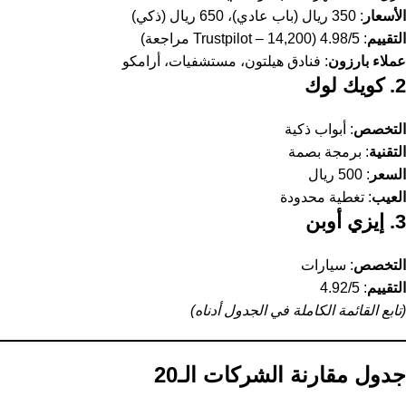
الأسعار
: 350 ريال (باب عادي)، 650 ريال (ذكي)
التقييم
: 4.98/5 (Trustpilot – 14,200 مراجعة)
عملاء بارزون
: فنادق هيلتون، مستشفيات، أرامكو
2. كويك لوك
التخصص
: أبواب ذكية
التقنية
: برمجة بصمة
السعر
: 500 ريال
العيب
: تغطية محدودة
3. إيزي أوبن
التخصص
: سيارات
التقييم
: 4.92/5
(تابع القائمة الكاملة في الجدول أدناه)
جدول مقارنة الشركات الـ20